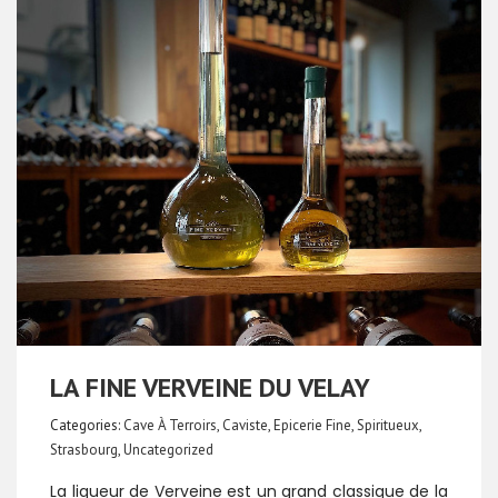
LA FINE VERVEINE DU VELAY
Categories:
Cave À Terroirs
,
Caviste
,
Epicerie Fine
,
Spiritueux
,
Strasbourg
,
Uncategorized
La liqueur de Verveine est un grand classique de la