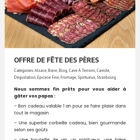
OFFRE DE FÊTE DES PÈRES
Categories:
Alsace
,
Biere
,
Blog
,
Cave À Terroirs
,
Caviste
,
Dégustation
,
Epicerie Fine
,
Fromage
,
Spiritueux
,
Strasbourg
Nous sommes fin prêts pour vous aider à
gâter vos papas :
– Bon cadeau valable 1 an pour se faire plaisir dans
tout le magasin
– Une superbe corbeille cadeau, bien gourmande
selon ses goûts
– Une bouteille de vin, un spiritueux, une bière