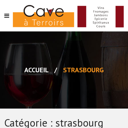
ACCUEIL
/
STRASBOURG
Catégorie :
strasbourg