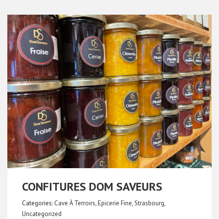
CONFITURES DOM SAVEURS
Categories:
Cave À Terroirs
,
Epicerie Fine
,
Strasbourg
,
Uncategorized