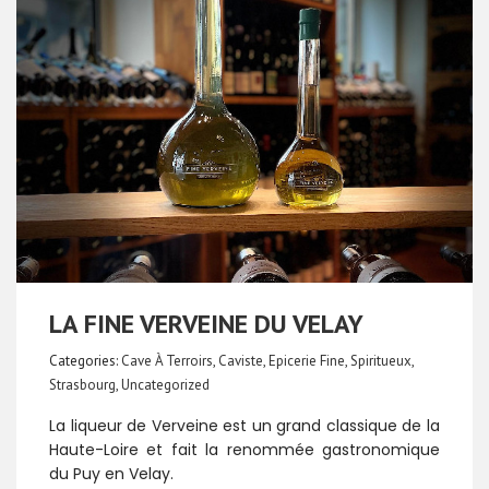
LA FINE VERVEINE DU VELAY
Categories:
Cave À Terroirs
,
Caviste
,
Epicerie Fine
,
Spiritueux
,
Strasbourg
,
Uncategorized
La liqueur de Verveine est un grand classique de la
Haute-Loire et fait la renommée gastronomique
du Puy en Velay.