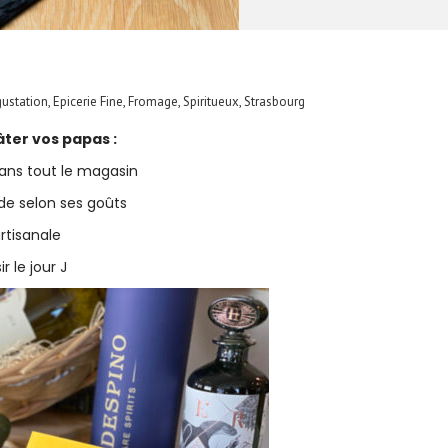
ustation
,
Epicerie Fine
,
Fromage
,
Spiritueux
,
Strasbourg
ter vos papas :
 dans tout le magasin
de selon ses goûts
artisanale
 le jour J